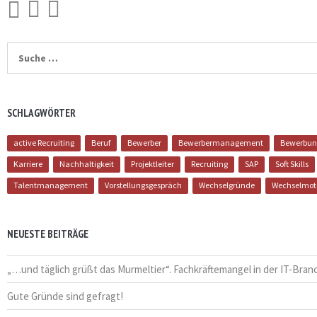
Suche
nach:
SCHLAGWÖRTER
active Recruiting
Beruf
Bewerber
Bewerbermanagement
Bewerbun
Karriere
Nachhaltigkeit
Projektleiter
Recruiting
SAP
Soft Skills
Talentmanagement
Vorstellungsgespräch
Wechselgründe
Wechselmot
NEUESTE BEITRÄGE
„…und täglich grüßt das Murmeltier“. Fachkräftemangel in der IT-Bran
Gute Gründe sind gefragt!