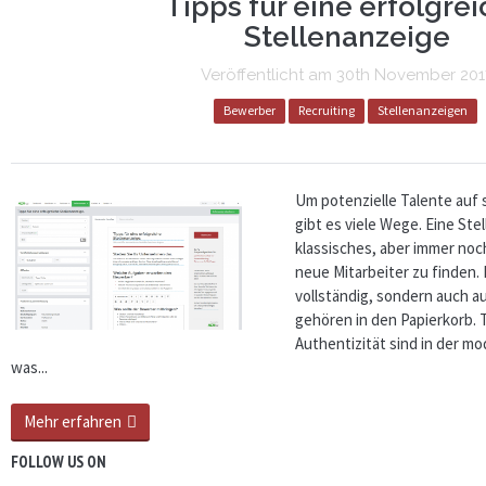
Tipps für eine erfolgre
content
Stellenanzeige
Veröffentlicht am
30th November 201
Bewerber
Recruiting
Stellenanzeigen
Um potenzielle Talente auf
gibt es viele Wege. Eine Stel
klassisches, aber immer noc
neue Mitarbeiter zu finden. D
vollständig, sondern auch au
gehören in den Papierkorb.
Authentizität sind in der m
was...
Mehr erfahren
FOLLOW US ON